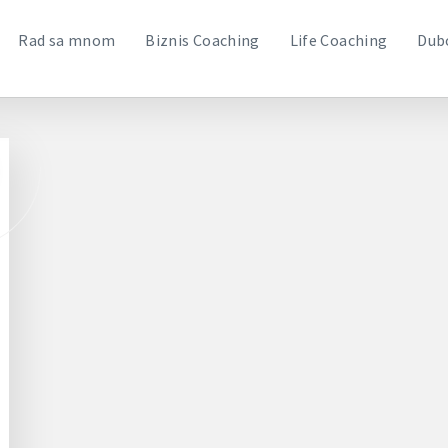
Rad sa mnom
Biznis Coaching
Life Coaching
Dub