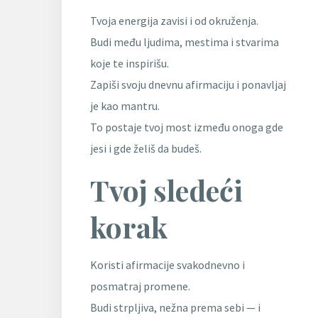
Tvoja energija zavisi i od okruženja.
Budi među ljudima, mestima i stvarima
koje te inspirišu.
Zapiši svoju dnevnu afirmaciju i ponavljaj
je kao mantru.
To postaje tvoj most između onoga gde
jesi i gde želiš da budeš.
Tvoj sledeći
korak
Koristi afirmacije svakodnevno i
posmatraj promene.
Budi strpljiva, nežna prema sebi — i