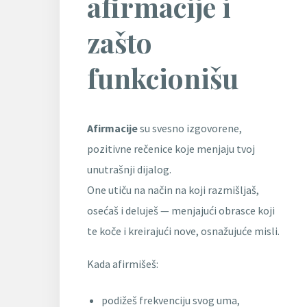
afirmacije i
zašto
funkcionišu
Afirmacije
su svesno izgovorene,
pozitivne rečenice koje menjaju tvoj
unutrašnji dijalog.
One utiču na način na koji razmišljaš,
osećaš i deluješ — menjajući obrasce koji
te koče i kreirajući nove, osnažujuće misli.
Kada afirmišeš:
podižeš frekvenciju svog uma,