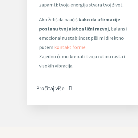
zapamti: tvoja energija stvara tvoj život.
Ako želiš da naučiš
kako da afirmacije
postanu tvoj alat za lični razvoj
, balans i
emocionalnu stabilnost piši mi direktno
putem
kontakt forme
.
Zajedno ćemo kreirati tvoju rutinu rasta i
visokih vibracija.
Pročitaj više