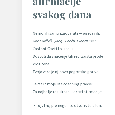
afirmacije
svakog dana
Nemoj ih samo izgovarati —
osećaj ih.
Kada kažeš:
„Mogu i hoću. Gledaj me.“
Zastani. Oseti to u telu.
Dozvoli da značenje tih reči zaista prođe
kroz tebe.
Tvoja vera je njihovo pogonsko gorivo.
Savet iz moje life coaching prakse:
Za najbolje rezultate, koristi afirmacije:
ujutru
, pre nego što otvoriš telefon,