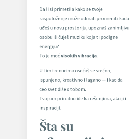
Da li si primetila kako se tvoje
raspoloženje može odmah promeniti kada
uđeš u novu prostoriju, upoznaš zanimljivu
osobu ili čuješ muziku koja ti podigne
energiju?
To je moć
visokih vibracija
.
U tim trenucima osećaš se srećno,
ispunjeno, kreativno i lagano — i kao da
ceo svet diše s tobom.
Tvoj um prirodno ide ka rešenjima, akciji i
inspiraciji.
Šta su