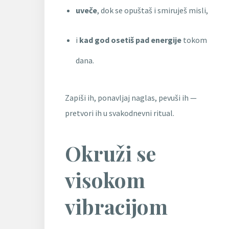
uveče
, dok se opuštaš i smiruješ misli,
i
kad god osetiš pad energije
tokom
dana.
Zapiši ih, ponavljaj naglas, pevuši ih —
pretvori ih u svakodnevni ritual.
Okruži se
visokom
vibracijom