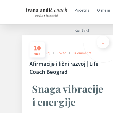
Kontakt
Početna
O meni
Kontakt
10
Lični Razvoj
Kovac
0 Comments
НОВ
Afirmacije i lični razvoj | Life
Coach Beograd
Snaga vibracije
i energije