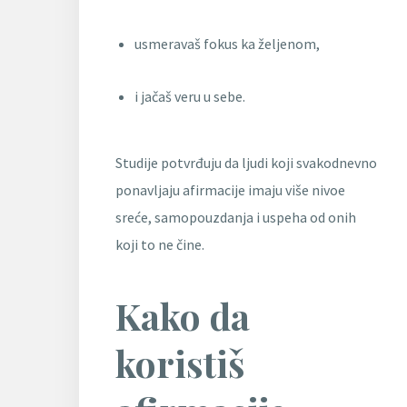
usmeravaš fokus ka željenom,
i jačaš veru u sebe.
Studije potvrđuju da ljudi koji svakodnevno
ponavljaju afirmacije imaju više nivoe
sreće, samopouzdanja i uspeha od onih
koji to ne čine.
Kako da
koristiš