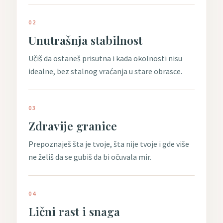
02
Unutrašnja stabilnost
Učiš da ostaneš prisutna i kada okolnosti nisu
idealne, bez stalnog vraćanja u stare obrasce.
03
Zdravije granice
Prepoznaješ šta je tvoje, šta nije tvoje i gde više
ne želiš da se gubiš da bi očuvala mir.
04
Lični rast i snaga