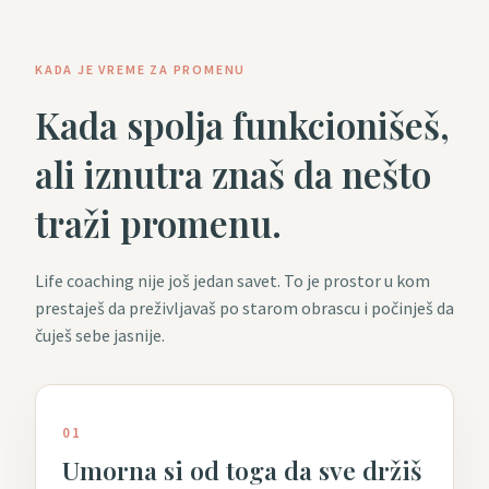
KADA JE VREME ZA PROMENU
Kada spolja funkcionišeš,
ali iznutra znaš da nešto
traži promenu.
Life coaching nije još jedan savet. To je prostor u kom
prestaješ da preživljavaš po starom obrascu i počinješ da
čuješ sebe jasnije.
01
Umorna si od toga da sve držiš