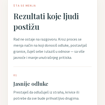
ŠTA SE MENJA
Rezultati koje ljudi
postižu
Rad ne ostaje na razgovoru. Kroz proces se
menja način na koji donosiš odluke, postavljaš
granice, čuješ sebe i ulaziš u odnose — sa više
jasnoće i manje unutrašnjeg pritiska.
01
Jasnije odluke
Prestaješ da odlučuješ iz straha, krivice ili
potrebe da sve bude prihvatljivo drugima.