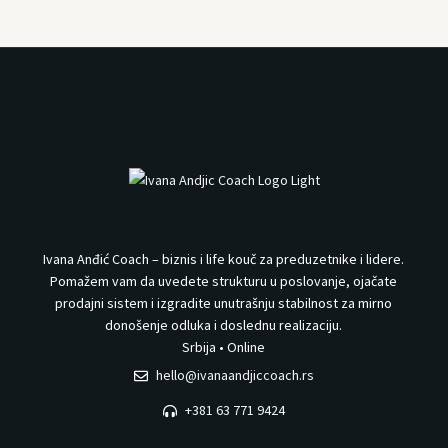
Ivana Anđić Coach – biznis i life kouč za preduzetnike i lidere.
Pomažem vam da uvedete strukturu u poslovanje, ojačate
prodajni sistem i izgradite unutrašnju stabilnost za mirno
donošenje odluka i doslednu realizaciju.
Srbija • Online
hello@ivanaandjiccoach.rs
+381 63 771 9424