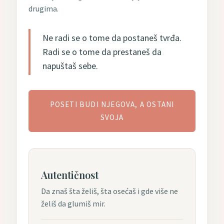
drugima.
Ne radi se o tome da postaneš tvrđa.
Radi se o tome da prestaneš da
napuštaš sebe.
POSETI BUDI NJEGOVA, A OSTANI
SVOJA
Autentičnost
Da znaš šta želiš, šta osećaš i gde više ne
želiš da glumiš mir.