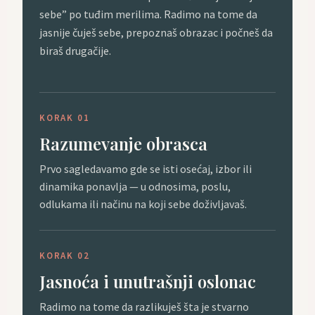
sebe” po tuđim merilima. Radimo na tome da
jasnije čuješ sebe, prepoznaš obrazac i počneš da
biraš drugačije.
KORAK 01
Razumevanje obrasca
Prvo sagledavamo gde se isti osećaj, izbor ili
dinamika ponavlja — u odnosima, poslu,
odlukama ili načinu na koji sebe doživljavaš.
KORAK 02
Jasnoća i unutrašnji oslonac
Radimo na tome da razlikuješ šta je stvarno