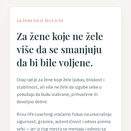
ZA ŽENE KOJE ŽELE VIŠE
Za žene koje ne žele
više da se smanjuju
da bi bile voljene.
Ovaj rad je za žene koje žele ljubav, bliskost i
stabilnost, ali više ne žele da izgube sebe u
pokušaju da budu izabrane, prihvaćene ili
dovoljno dobre.
Kroz life coaching vraćamo fokus na unutrašnju
sigurnost, granice, autentičnost i odnos prema
sebi — jer iz tog mesta se menjaju i odnosi sa