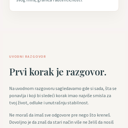
UVODNI RAZGOVOR
Prvi korak je razgovor.
Na uvodnom razgovoru sagledavamo gde si sada, šta se
ponavlja i koji bi sledeći korak imao najviše smisla za
tvoj život, odluke i unutrašnju stabilnost.
Ne moraš da imaš sve odgovore pre nego što kreneš.
Dovoljno je da znaš da stari način više ne želiš da nosiš