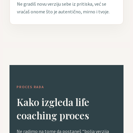
Ne gradiš novu verziju sebe iz pritiska, već se
vraćaš onome što je autentično, mirno i tvoje.
PROCES RADA
Kako izgleda life
coaching proces
Ne radimo na tome da postaneš “bolja verzija