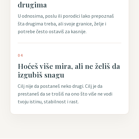
drugima
U odnosima, poslu ili porodici lako prepoznaš
šta drugima treba, ali svoje granice, želje i
potrebe često ostaviš za kasnije.
04
Hoćeš više mira, ali ne želiš da
izgubiš snagu
Cilj nije da postaneš neko drugi. Cilj je da
prestaneš da se trošiš na ono što više ne vodi
tvoju istinu, stabilnost i rast.