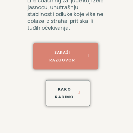
Life coaching za ljude koji žele
jasnoću, unutrašnju
stabilnost i odluke koje više ne
dolaze iz straha, pritiska ili
tuđih očekivanja.
ZAKAŽI
RAZGOVOR
KAKO
RADIMO