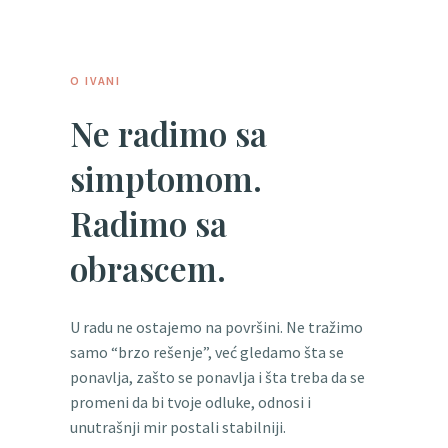
O IVANI
Ne radimo sa
simptomom.
Radimo sa
obrascem.
U radu ne ostajemo na površini. Ne tražimo
samo “brzo rešenje”, već gledamo šta se
ponavlja, zašto se ponavlja i šta treba da se
promeni da bi tvoje odluke, odnosi i
unutrašnji mir postali stabilniji.