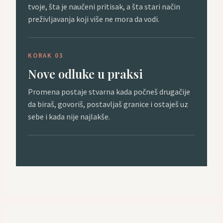
tvoje, šta je naučeni pritisak, a šta stari način
preživljavanja koji više ne mora da vodi.
KORAK 03
Nove odluke u praksi
Promena postaje stvarna kada počneš drugačije
da biraš, govoriš, postavljaš granice i ostaješ uz
sebe i kada nije najlakše.