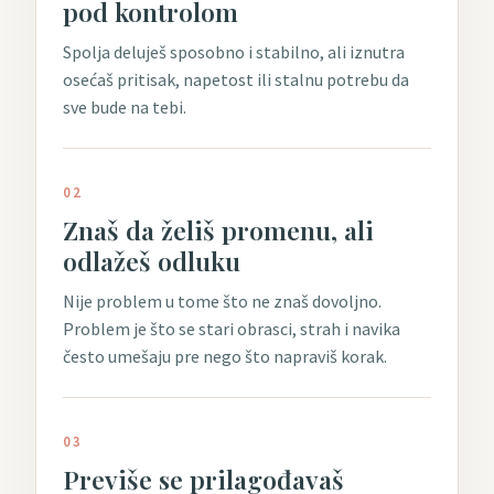
pod kontrolom
Spolja deluješ sposobno i stabilno, ali iznutra
osećaš pritisak, napetost ili stalnu potrebu da
sve bude na tebi.
02
Znaš da želiš promenu, ali
odlažeš odluku
Nije problem u tome što ne znaš dovoljno.
Problem je što se stari obrasci, strah i navika
često umešaju pre nego što napraviš korak.
03
Previše se prilagođavaš