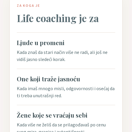
ZA KOGA JE
Life coaching je za
Ljude u promeni
Kada znaš da stari način više ne radi, ali još ne
vidiš jasno sledeći korak.
One koji traže jasnoću
Kada imaš mnogo misli, odgovornosti i osećaj da
ti treba unutrašnji red.
Žene koje se vraćaju sebi
Kada više ne želiš da se prilagođavaš po cenu
svog mira, granica i autentičnosti.