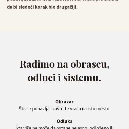
da bi sledeći korak bio drugačiji.
Radimo na obrascu,
odluci i sistemu.
Obrazac
Šta se ponavlja i zašto te vraća na isto mesto.
Odluka
Šta više ne može da ostane nejasno, odloženo ili