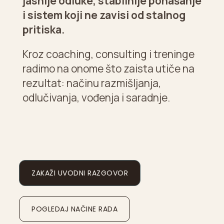
jasnije odluke, stabilnije ponašanje
i sistem koji ne zavisi od stalnog
pritiska.
Kroz coaching, consulting i treninge
radimo na onome što zaista utiče na
rezultat: načinu razmišljanja,
odlučivanja, vođenja i saradnje.
ZAKAŽI UVODNI RAZGOVOR
POGLEDAJ NAČINE RADA