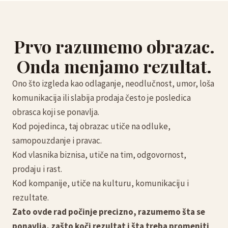
Prvo razumemo obrazac.
Onda menjamo rezultat.
Ono što izgleda kao odlaganje, neodlučnost, umor, loša
komunikacija ili slabija prodaja često je posledica
obrasca koji se ponavlja.
Kod pojedinca, taj obrazac utiče na odluke,
samopouzdanje i pravac.
Kod vlasnika biznisa, utiče na tim, odgovornost,
prodaju i rast.
Kod kompanije, utiče na kulturu, komunikaciju i
rezultate.
Zato ovde rad počinje precizno, razumemo šta se
ponavlja, zašto koči rezultat i šta treba promeniti