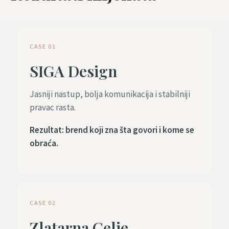
CASE 01
SIGA Design
Jasniji nastup, bolja komunikacija i stabilniji
pravac rasta.
Rezultat: brend koji zna šta govori i kome se
obraća.
CASE 02
Zlatarna Celje