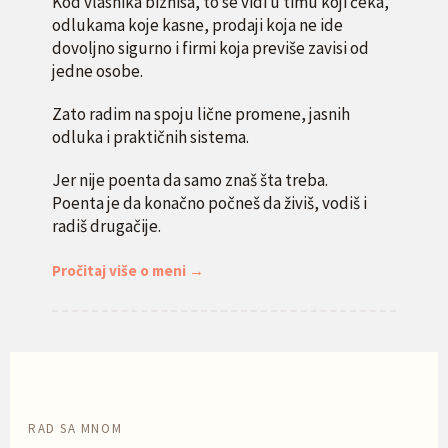
Kod vlasnika biznisa, to se vidi u timu koji čeka,
odlukama koje kasne, prodaji koja ne ide
dovoljno sigurno i firmi koja previše zavisi od
jedne osobe.
Zato radim na spoju lične promene, jasnih
odluka i praktičnih sistema.
Jer nije poenta da samo znaš šta treba.
Poenta je da konačno počneš da živiš, vodiš i
radiš drugačije.
Pročitaj više o meni
→
RAD SA MNOM