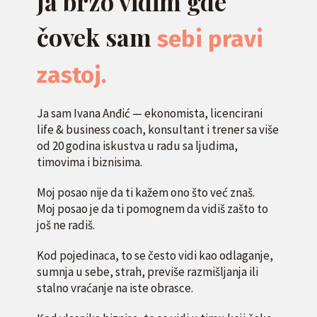
Ja brzo vidim gde
čovek sam
sebi pravi
zastoj.
Ja sam Ivana Anđić — ekonomista, licencirani
life & business coach, konsultant i trener sa više
od 20 godina iskustva u radu sa ljudima,
timovima i biznisima.
Moj posao nije da ti kažem ono što već znaš.
Moj posao je da ti pomognem da vidiš zašto to
još ne radiš.
Kod pojedinaca, to se često vidi kao odlaganje,
sumnja u sebe, strah, previše razmišljanja ili
stalno vraćanje na iste obrasce.