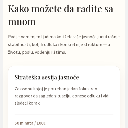
Kako možete da radite sa
mnom
Rad je namenjen ljudima koji žele više jasnoće, unutrašnje
stabilnosti, boljih odluka i konkretnije strukture — u
životu, poslu, vođenju ili timu.
Strateška sesija jasnoće
Za osobu kojoj je potreban jedan fokusiran
razgovor da sagleda situaciju, donese odluku i vidi
sledeći korak.
50 minuta / 100€