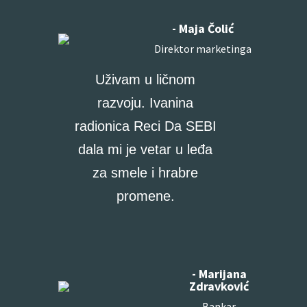
- Maja Čolić
Direktor marketinga
Uživam u ličnom
razvoju. Ivanina
radionica Reci Da SEBI
dala mi je vetar u leđa
za smele i hrabre
promene.
- Marijana
Zdravković
Bankar