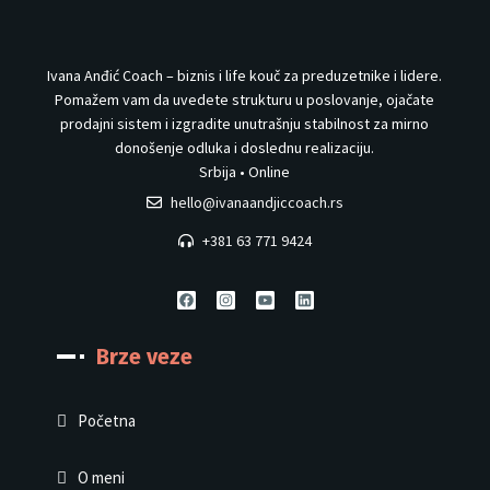
Ivana Anđić Coach – biznis i life kouč za preduzetnike i lidere.
Pomažem vam da uvedete strukturu u poslovanje, ojačate
prodajni sistem i izgradite unutrašnju stabilnost za mirno
donošenje odluka i doslednu realizaciju.
Srbija • Online
hello@ivanaandjiccoach.rs
+381 63 771 9424
Brze veze
Početna
O meni