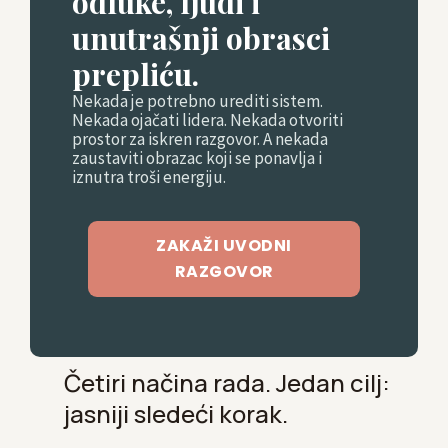
odluke, ljudi i
unutrašnji obrasci
prepliću.
Nekada je potrebno urediti sistem.
Nekada ojačati lidera. Nekada otvoriti
prostor za iskren razgovor. A nekada
zaustaviti obrazac koji se ponavlja i
iznutra troši energiju.
ZAKAŽI UVODNI
RAZGOVOR
Četiri načina rada. Jedan cilj:
jasniji sledeći korak.