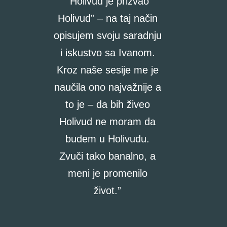
“
Holivud je prizvao
Holivud” – na taj način
opisujem svoju saradnju
i iskustvo sa Ivanom.
Kroz naše sesije me je
naučila ono najvažnije a
to je – da bih živeo
Holivud ne moram da
budem u Holivudu.
Zvuči tako banalno, a
meni je promenilo
život.
”