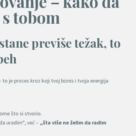
ovanje – kako da
e s tobom
stane previše težak, to
peh
o je proces kroz koji tvoj biznis i tvoja energija
ome što si stvorio.
 da uradim“, već –
„šta više ne želim da radim