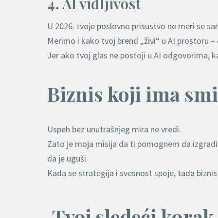
4. AI vidljivost
U 2026. tvoje poslovno prisustvo ne meri se 
Merimo i kako tvoj brend „živi“ u AI prostoru
Jer ako tvoj glas ne postoji u AI odgovorima, k
Biznis koji ima smi
Uspeh bez unutrašnjeg mira ne vredi.
Zato je moja misija da ti pomognem da izgrad
da je uguši.
Kada se strategija i svesnost spoje, tada biznis 
Tvoj sledeći korak