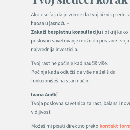
Ako osećaš da je vreme da tvoj biznis pređe iz
haosa u jasnoću –
Zakaži besplatnu konsultaciju
i otkrij kako
poslovno savetovanje može da postane tvoja
najvrednija investicija.
Tvoj rast ne počinje kad naučiš više.
Počinje kada odlučiš da više ne želiš da
funkcionišeš na stari način.
Ivana Anđić
Tvoja poslovna savetnica za rast, balans i nov
vidljivost.
Možeš mi pisati direktno preko
kontakt for