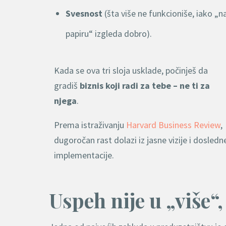
Svesnost
(šta više ne funkcioniše, iako „n
papiru“ izgleda dobro).
Kada se ova tri sloja usklade, počinješ da
gradiš
biznis koji radi za tebe – ne ti za
njega
.
Prema istraživanju
Harvard Business Review
,
dugoročan rast dolazi iz jasne vizije i dosledn
implementacije.
Uspeh nije u „više“,