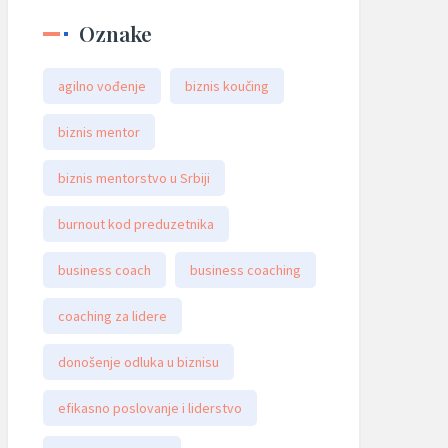
Oznake
agilno vođenje
biznis koučing
biznis mentor
biznis mentorstvo u Srbiji
burnout kod preduzetnika
business coach
business coaching
coaching za lidere
donošenje odluka u biznisu
efikasno poslovanje i liderstvo