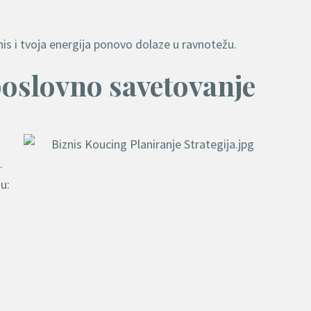
nis i tvoja energija ponovo dolaze u ravnotežu.
poslovno savetovanje
.
u: