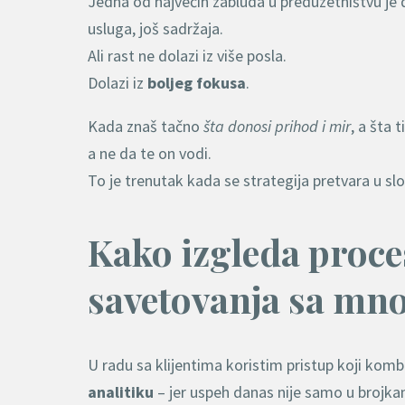
Jedna od najvećih zabluda u preduzetništvu je 
usluga, još sadržaja.
Ali rast ne dolazi iz više posla.
Dolazi iz
boljeg fokusa
.
Kada znaš tačno
šta donosi prihod i mir
, a šta 
a ne da te on vodi.
To je trenutak kada se strategija pretvara u sl
Kako izgleda proc
savetovanja sa m
U radu sa klijentima koristim pristup koji kom
analitiku
– jer uspeh danas nije samo u brojkama