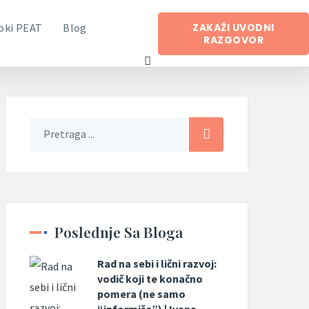
ZAKAŽI UVODNI
oki PEAT
Blog
RAZGOVOR
Poslednje Sa Bloga
Rad na sebi i lični razvoj:
vodič koji te konačno
pomera (ne samo