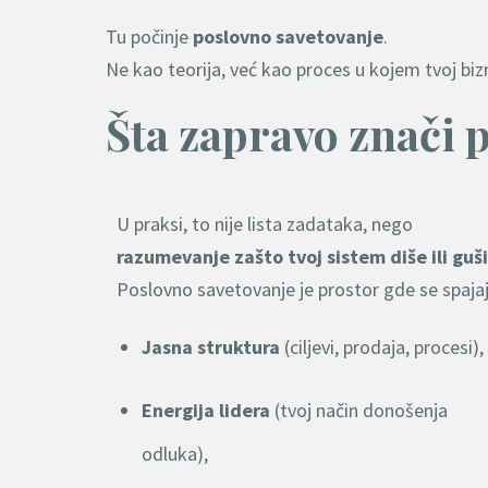
Tu počinje
poslovno savetovanje
.
Ne kao teorija, već kao proces u kojem tvoj biz
Šta zapravo znači 
U praksi, to nije lista zadataka, nego
razumevanje zašto tvoj sistem diše ili guši
Poslovno savetovanje je prostor gde se spajaj
Jasna struktura
(ciljevi, prodaja, procesi),
Energija lidera
(tvoj način donošenja
odluka),