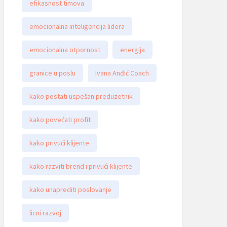
efikasnost timova
emocionalna inteligencija lidera
emocionalna otpornost
energija
granice u poslu
Ivana Anđić Coach
kako postati uspešan preduzetnik
kako povećati profit
kako privući klijente
kako razviti brend i privući klijente
kako unaprediti poslovanje
licni razvoj