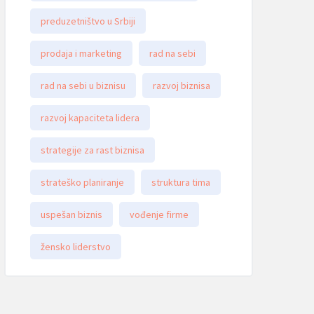
preduzetništvo u Srbiji
prodaja i marketing
rad na sebi
rad na sebi u biznisu
razvoj biznisa
razvoj kapaciteta lidera
strategije za rast biznisa
strateško planiranje
struktura tima
uspešan biznis
vođenje firme
žensko liderstvo