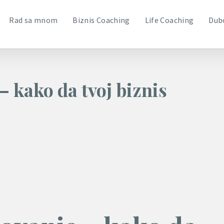
Rad sa mnom
Biznis Coaching
Life Coaching
Dub
– kako da tvoj biznis