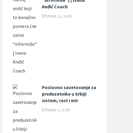
“informiše”) | Ivana
Anđić Coach
februar 21, 2026
Poslovno savetovanje za
preduzetnike u Srbiji:
sistem, rast i mir
februar 1, 2026