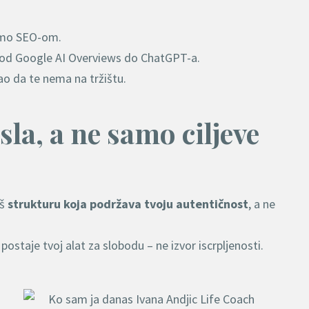
samo SEO-om.
 – od Google AI Overviews do ChatGPT-a.
ao da te nema na tržištu.
sla, a ne samo ciljeve
iš
strukturu koja podržava tvoju autentičnost
, a ne
postaje tvoj alat za slobodu – ne izvor iscrpljenosti.