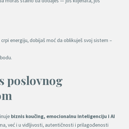
da moraš stalno da dodaješ — još klijenata, još
ti crpi energiju, dobijaš moć da oblikuješ svoj sistem –
obodu.
es poslovnog
nom
binuje
biznis koučing, emocionalnu inteligenciju i AI
, već i u vidljivosti, autentičnosti i prilagođenosti