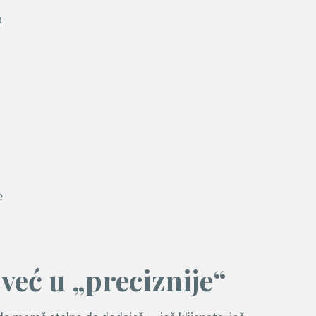
a
e
 već u „preciznije“