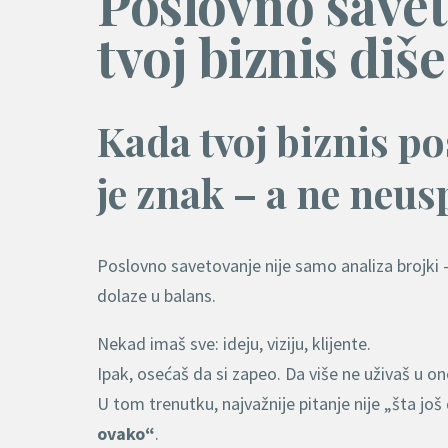
Poslovno savet
tvoj biznis diš
Kada tvoj biznis po
je znak – a ne neus
Poslovno savetovanje nije samo analiza brojki – t
dolaze u balans.
Nekad imaš sve: ideju, viziju, klijente.
Ipak, osećaš da si zapeo. Da više ne uživaš u on
U tom trenutku, najvažnije pitanje nije „šta još
ovako“
.