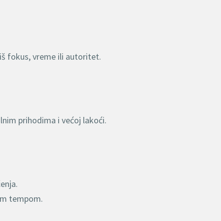
 fokus, vreme ili autoritet.
ilnim prihodima i većoj lakoći.
enja.
ojim tempom.