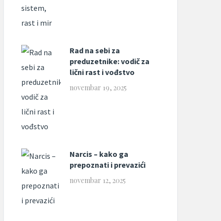
Rad na sebi za
preduzetnike: vodič za
lični rast i vođstvo
novembar 19, 2025
Narcis – kako ga
prepoznati i prevazići
novembar 12, 2025