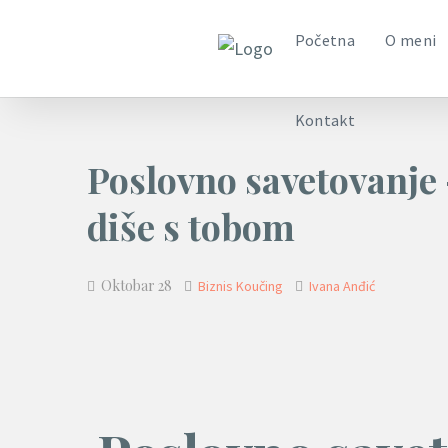
Kontakt
Početna
O meni
Kontakt
Poslovno savetovanje 
diše s tobom
Oktobar 28
Biznis Koučing
Ivana Anđić