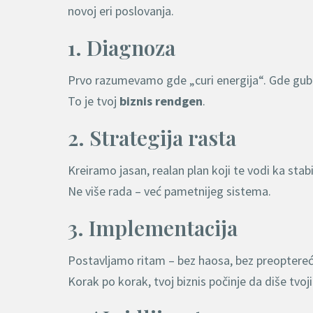
novoj eri poslovanja.
1. Diagnoza
Prvo razumevamo gde „curi energija“. Gde gubiš
To je tvoj
biznis rendgen
.
2. Strategija rasta
Kreiramo jasan, realan plan koji te vodi ka stab
Ne više rada – već pametnijeg sistema.
3. Implementacija
Postavljamo ritam – bez haosa, bez preoptereć
Korak po korak, tvoj biznis počinje da diše tv